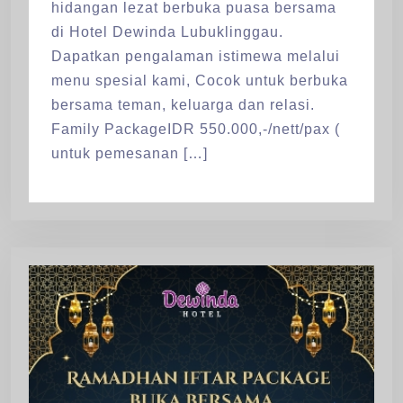
hidangan lezat berbuka puasa bersama
di Hotel Dewinda Lubuklinggau.
Dapatkan pengalaman istimewa melalui
menu spesial kami, Cocok untuk berbuka
bersama teman, keluarga dan relasi.
Family PackageIDR 550.000,-/nett/pax (
untuk pemesanan […]