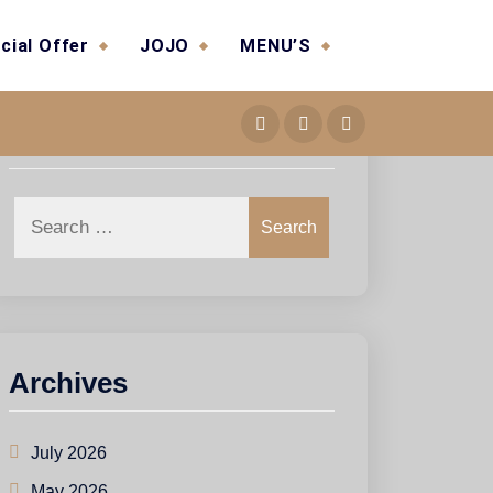
cial Offer
JOJO
MENU’S
Search
Search
Archives
July 2026
May 2026