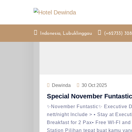
Skip
to
content
Indonesia, Lubuklinggau
(+62733) 328
Dewinda
30
Oct 2025
Special November Funtasti
✨November Funtastic✨ Executive 
nett/night Include > • Stay at Exec
Breakfast for 2 Pax• Free WI-FI and
Station Pilihan tepat buat kamu ya