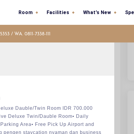
Room
Facilities
What’s New
Spe
5353 / WA. 0811-7338-111
c
Deluxe Dauble/Twin Room IDR 700.000
utive Deluxe Twin/Dauble Room• Daily
 Parking Area• Free Pick Up Airport and
ng pengen staycation nyaman dan business