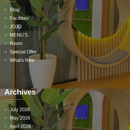
Blog
Facilities
JOJO
MENU'S
Room
Special Offer
What's New
Archives
July 2026
May 2026
April 2026