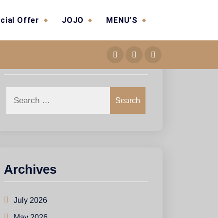
cial Offer
JOJO
MENU’S
Search
Search
Archives
July 2026
May 2026