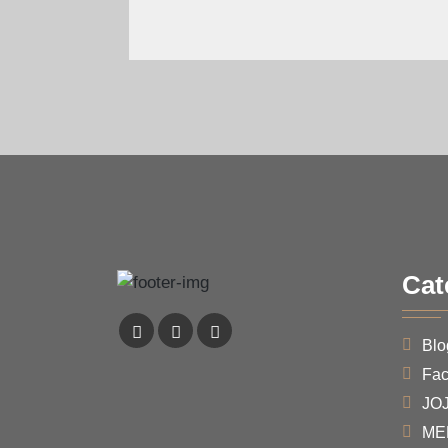
Cat
Blo
Faci
JO
ME