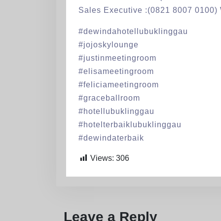
Sales Executive :(0821 8007 0100)
#dewindahotellubuklinggau
#jojoskylounge
#justinmeetingroom
#elisameetingroom
#feliciameetingroom
#graceballroom
#hotellubuklinggau
#hotelterbaiklubuklinggau
#dewindaterbaik
Views:
306
Leave a Reply