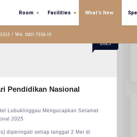
Room
Facilities
What’s New
Spe
5353 / WA. 0811-7338-111
2
May
2025
ri Pendidikan Nasional
tel Lubuklinggau Mengucapkan Selamat
onal 2025
) diperingati setiap tanggal 2 Mei di