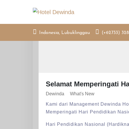
Skip
to
content
Indonesia, Lubuklinggau
(+62733) 328
Selamat Memperingati Ha
Dewinda
What's New
Kami dari Management Dewinda Ho
Memperingati Hari Pendidikan Nasi
Hari Pendidikan Nasional (Hardiknas