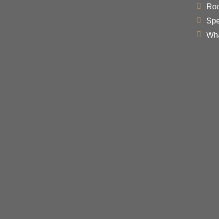
Ro
Spe
Wha